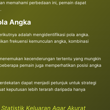
ngan memahami perbedaan ini, pemain dapat
.
ola Angka
ikutnya adalah mengidentifikasi pola angka.
kan frekuensi kemunculan angka, kombinasi
t menemukan kecenderungan tertentu yang mungkin
, beberapa pemain juga memperhatikan posisi angka
erdekatan dapat menjadi petunjuk untuk strategi
at keputusan lebih terarah daripada hanya
tatistik Keluaran Agar Akurat