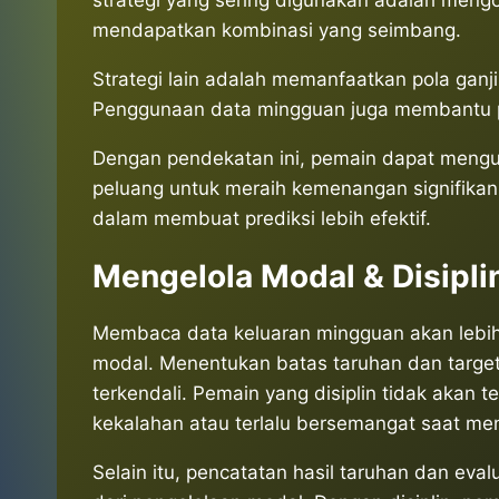
mendapatkan kombinasi yang seimbang.
Strategi lain adalah memanfaatkan pola ganj
Penggunaan data mingguan juga membantu p
Dengan pendekatan ini, pemain dapat mengur
peluang untuk meraih kemenangan signifikan. 
dalam membuat prediksi lebih efektif.
Mengelola Modal & Disipli
Membaca data keluaran mingguan akan lebih e
modal. Menentukan batas taruhan dan targ
terkendali. Pemain yang disiplin tidak aka
kekalahan atau terlalu bersemangat saat me
Selain itu, pencatatan hasil taruhan dan eval