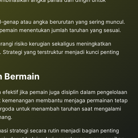
il-genap atau angka berurutan yang sering muncul.
emain menentukan jumlah taruhan yang sesuai.
angi risiko kerugian sekaligus meningkatkan
Strategi yang terstruktur menjadi kunci penting
n Bermain
fektif jika pemain juga disiplin dalam pengelolaan
et kemenangan membantu menjaga permainan tetap
n tergoda untuk menambah taruhan saat mengalami
nang.
uasi strategi secara rutin menjadi bagian penting