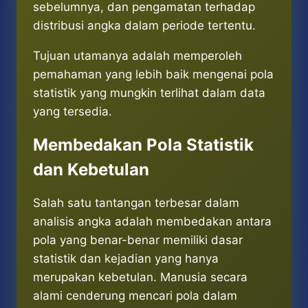
sebelumnya, dan pengamatan terhadap
distribusi angka dalam periode tertentu.
Tujuan utamanya adalah memperoleh
pemahaman yang lebih baik mengenai pola
statistik yang mungkin terlihat dalam data
yang tersedia.
Membedakan Pola Statistik
dan Kebetulan
Salah satu tantangan terbesar dalam
analisis angka adalah membedakan antara
pola yang benar-benar memiliki dasar
statistik dan kejadian yang hanya
merupakan kebetulan. Manusia secara
alami cenderung mencari pola dalam