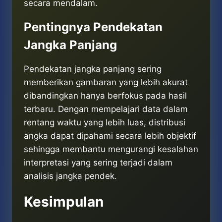
secara mendalam.
Pentingnya Pendekatan
Jangka Panjang
Pendekatan jangka panjang sering
memberikan gambaran yang lebih akurat
dibandingkan hanya berfokus pada hasil
terbaru. Dengan mempelajari data dalam
rentang waktu yang lebih luas, distribusi
angka dapat dipahami secara lebih objektif
sehingga membantu mengurangi kesalahan
interpretasi yang sering terjadi dalam
analisis jangka pendek.
Kesimpulan