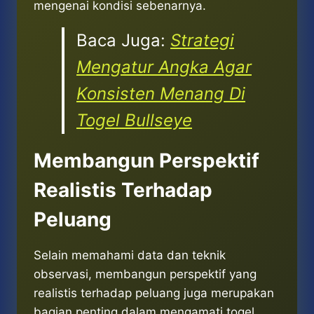
mengenai kondisi sebenarnya.
Baca Juga:
Strategi
Mengatur Angka Agar
Konsisten Menang Di
Togel Bullseye
Membangun Perspektif
Realistis Terhadap
Peluang
Selain memahami data dan teknik
observasi, membangun perspektif yang
realistis terhadap peluang juga merupakan
bagian penting dalam mengamati togel