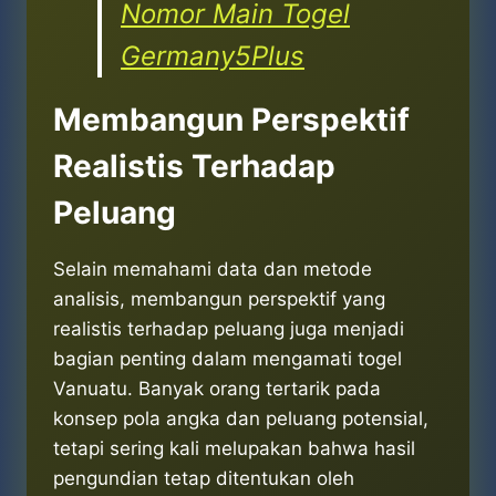
Nomor Main Togel
Germany5Plus
Membangun Perspektif
Realistis Terhadap
Peluang
Selain memahami data dan metode
analisis, membangun perspektif yang
realistis terhadap peluang juga menjadi
bagian penting dalam mengamati togel
Vanuatu. Banyak orang tertarik pada
konsep pola angka dan peluang potensial,
tetapi sering kali melupakan bahwa hasil
pengundian tetap ditentukan oleh