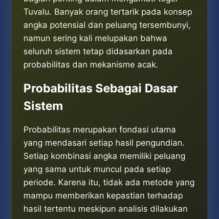
Tuvalu. Banyak orang tertarik pada konsep
angka potensial dan peluang tersembunyi,
namun sering kali melupakan bahwa
seluruh sistem tetap didasarkan pada
probabilitas dan mekanisme acak.
Probabilitas Sebagai Dasar
Sistem
Probabilitas merupakan fondasi utama
yang mendasari setiap hasil pengundian.
Setiap kombinasi angka memiliki peluang
yang sama untuk muncul pada setiap
periode. Karena itu, tidak ada metode yang
mampu memberikan kepastian terhadap
hasil tertentu meskipun analisis dilakukan