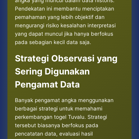
angka yang muncul dalam data historis.
Pendekatan ini membantu menciptakan
pemahaman yang lebih objektif dan
mengurangi risiko kesalahan interpretasi
yang dapat muncul jika hanya berfokus
pada sebagian kecil data saja.
Strategi Observasi yang
Sering Digunakan
Pengamat Data
Banyak pengamat angka menggunakan
berbagai strategi untuk memahami
perkembangan togel Tuvalu. Strategi
tersebut biasanya berfokus pada
pencatatan data, evaluasi hasil