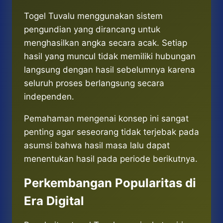
Togel Tuvalu menggunakan sistem
pengundian yang dirancang untuk
menghasilkan angka secara acak. Setiap
hasil yang muncul tidak memiliki hubungan
langsung dengan hasil sebelumnya karena
seluruh proses berlangsung secara
independen.
Pemahaman mengenai konsep ini sangat
penting agar seseorang tidak terjebak pada
asumsi bahwa hasil masa lalu dapat
menentukan hasil pada periode berikutnya.
Perkembangan Popularitas di
Era Digital