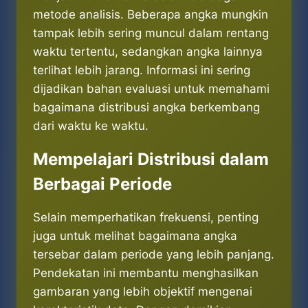
metode analisis. Beberapa angka mungkin
tampak lebih sering muncul dalam rentang
waktu tertentu, sedangkan angka lainnya
terlihat lebih jarang. Informasi ini sering
dijadikan bahan evaluasi untuk memahami
bagaimana distribusi angka berkembang
dari waktu ke waktu.
Mempelajari Distribusi dalam
Berbagai Periode
Selain memperhatikan frekuensi, penting
juga untuk melihat bagaimana angka
tersebar dalam periode yang lebih panjang.
Pendekatan ini membantu menghasilkan
gambaran yang lebih objektif mengenai