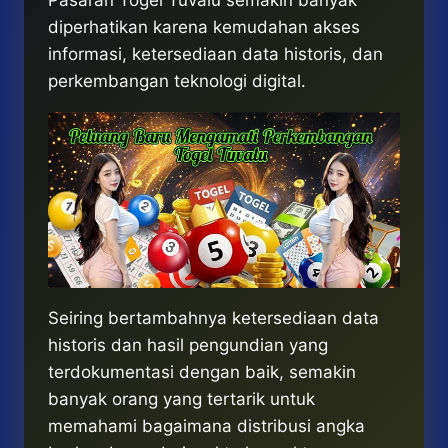
Pasaran Togel Tuvalu semakin banyak
diperhatikan karena kemudahan akses
informasi, ketersediaan data historis, dan
perkembangan teknologi digital.
Seiring bertambahnya ketersediaan data
historis dan hasil pengundian yang
terdokumentasi dengan baik, semakin
banyak orang yang tertarik untuk
memahami bagaimana distribusi angka