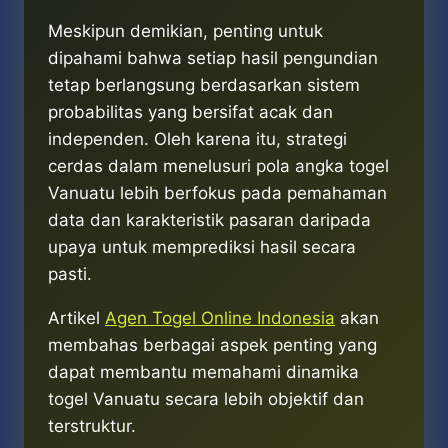
Meskipun demikian, penting untuk
dipahami bahwa setiap hasil pengundian
tetap berlangsung berdasarkan sistem
probabilitas yang bersifat acak dan
independen. Oleh karena itu, strategi
cerdas dalam menelusuri pola angka togel
Vanuatu lebih berfokus pada pemahaman
data dan karakteristik pasaran daripada
upaya untuk memprediksi hasil secara
pasti.
Artikel
Agen Togel Online Indonesia
akan
membahas berbagai aspek penting yang
dapat membantu memahami dinamika
togel Vanuatu secara lebih objektif dan
terstruktur.