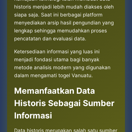
historis menjadi lebih mudah diakses oleh
siapa saja. Saat ini berbagai platform
menyediakan arsip hasil pengundian yang
lengkap sehingga memudahkan proses
pencatatan dan evaluasi data.
Ketersediaan informasi yang luas ini
menjadi fondasi utama bagi banyak
metode analisis modern yang digunakan
dalam mengamati togel Vanuatu.
Memanfaatkan Data
Historis Sebagai Sumber
Informasi
Data historis merupakan salah satu sumber