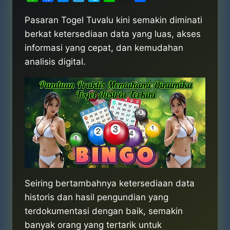
Pasaran Togel Tuvalu kini semakin diminati
berkat ketersediaan data yang luas, akses
informasi yang cepat, dan kemudahan
analisis digital.
Seiring bertambahnya ketersediaan data
historis dan hasil pengundian yang
terdokumentasi dengan baik, semakin
banyak orang yang tertarik untuk