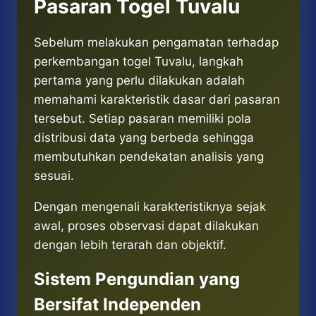
Pasaran Togel Tuvalu
Sebelum melakukan pengamatan terhadap
perkembangan togel Tuvalu, langkah
pertama yang perlu dilakukan adalah
memahami karakteristik dasar dari pasaran
tersebut. Setiap pasaran memiliki pola
distribusi data yang berbeda sehingga
membutuhkan pendekatan analisis yang
sesuai.
Dengan mengenali karakteristiknya sejak
awal, proses observasi dapat dilakukan
dengan lebih terarah dan objektif.
Sistem Pengundian yang
Bersifat Independen