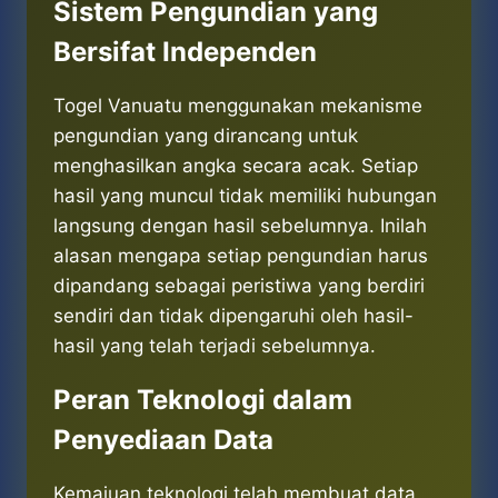
Sistem Pengundian yang
Bersifat Independen
Togel Vanuatu menggunakan mekanisme
pengundian yang dirancang untuk
menghasilkan angka secara acak. Setiap
hasil yang muncul tidak memiliki hubungan
langsung dengan hasil sebelumnya. Inilah
alasan mengapa setiap pengundian harus
dipandang sebagai peristiwa yang berdiri
sendiri dan tidak dipengaruhi oleh hasil-
hasil yang telah terjadi sebelumnya.
Peran Teknologi dalam
Penyediaan Data
Kemajuan teknologi telah membuat data