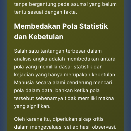
tanpa bergantung pada asumsi yang belum
tentu sesuai dengan fakta.
Membedakan Pola Statistik
dan Kebetulan
Salah satu tantangan terbesar dalam
analisis angka adalah membedakan antara
pola yang memiliki dasar statistik dan
kejadian yang hanya merupakan kebetulan.
Manusia secara alami cenderung mencari
pola dalam data, bahkan ketika pola
tersebut sebenarnya tidak memiliki makna
yang signifikan.
Oleh karena itu, diperlukan sikap kritis
dalam mengevaluasi setiap hasil observasi.