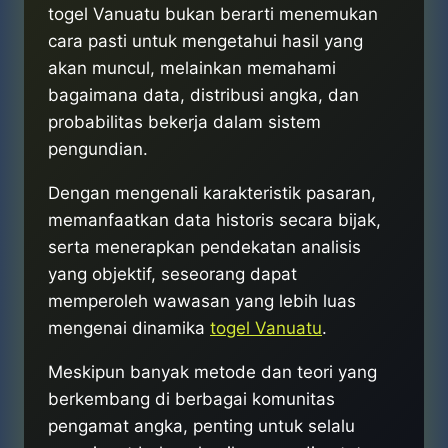
togel Vanuatu bukan berarti menemukan
cara pasti untuk mengetahui hasil yang
akan muncul, melainkan memahami
bagaimana data, distribusi angka, dan
probabilitas bekerja dalam sistem
pengundian.
Dengan mengenali karakteristik pasaran,
memanfaatkan data historis secara bijak,
serta menerapkan pendekatan analisis
yang objektif, seseorang dapat
memperoleh wawasan yang lebih luas
mengenai dinamika
togel Vanuatu
.
Meskipun banyak metode dan teori yang
berkembang di berbagai komunitas
pengamat angka, penting untuk selalu