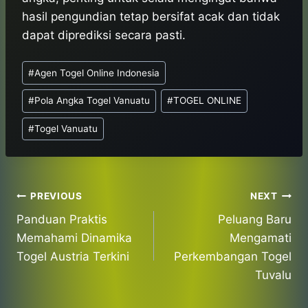
hasil pengundian tetap bersifat acak dan tidak
dapat diprediksi secara pasti.
Post
#
Agen Togel Online Indonesia
Tags:
#
Pola Angka Togel Vanuatu
#
TOGEL ONLINE
#
Togel Vanuatu
Post
PREVIOUS
NEXT
Panduan Praktis
Peluang Baru
navigation
Memahami Dinamika
Mengamati
Togel Austria Terkini
Perkembangan Togel
Tuvalu