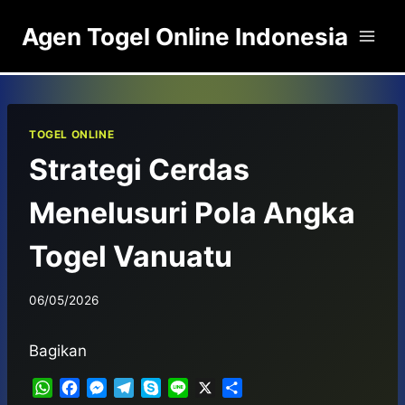
Skip
Agen Togel Online Indonesia
to
content
TOGEL ONLINE
Strategi Cerdas
Menelusuri Pola Angka
Togel Vanuatu
06/05/2026
Bagikan
W
F
M
T
S
L
X
S