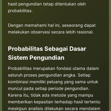
hasil pengundian tetap ditentukan oleh
probabilitas.
Dengan memahami hal ini, seseorang dapat
melakukan observasi secara lebih rasional.
Probabilitas Sebagai Dasar
Sistem Pengundian
Probabilitas merupakan fondasi utama dalam
seluruh proses pengundian angka. Setiap
kombinasi memiliki peluang yang sama untuk
muncul pada setiap periode pengundian.
Karena itu, tidak ada metode yang mampu
memberikan kepastian terhadap hasil tertentu
meskipun analisis dilakukan secara mendalam