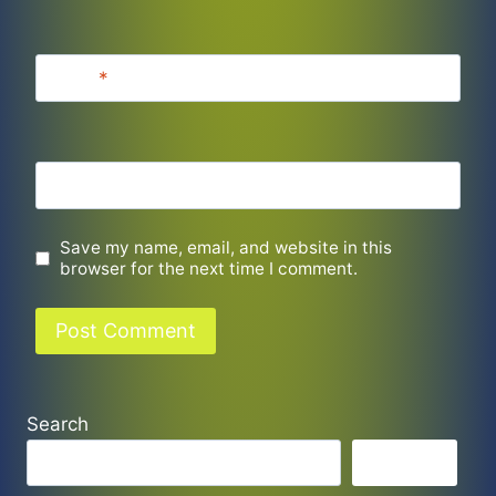
Email
*
Website
Save my name, email, and website in this
browser for the next time I comment.
Search
Search