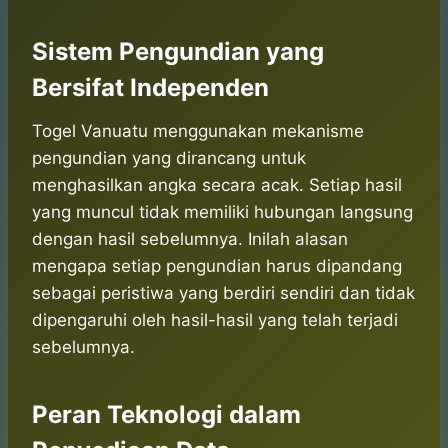
Sistem Pengundian yang
Bersifat Independen
Togel Vanuatu menggunakan mekanisme
pengundian yang dirancang untuk
menghasilkan angka secara acak. Setiap hasil
yang muncul tidak memiliki hubungan langsung
dengan hasil sebelumnya. Inilah alasan
mengapa setiap pengundian harus dipandang
sebagai peristiwa yang berdiri sendiri dan tidak
dipengaruhi oleh hasil-hasil yang telah terjadi
sebelumnya.
Peran Teknologi dalam