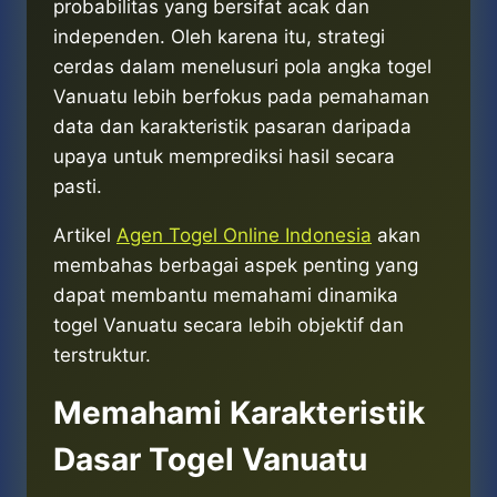
probabilitas yang bersifat acak dan
independen. Oleh karena itu, strategi
cerdas dalam menelusuri pola angka togel
Vanuatu lebih berfokus pada pemahaman
data dan karakteristik pasaran daripada
upaya untuk memprediksi hasil secara
pasti.
Artikel
Agen Togel Online Indonesia
akan
membahas berbagai aspek penting yang
dapat membantu memahami dinamika
togel Vanuatu secara lebih objektif dan
terstruktur.
Memahami Karakteristik
Dasar Togel Vanuatu