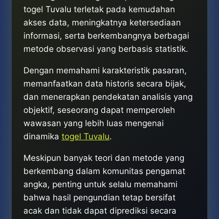
togel Tuvalu terletak pada kemudahan
akses data, meningkatnya ketersediaan
informasi, serta berkembangnya berbagai
metode observasi yang berbasis statistik.
Dengan memahami karakteristik pasaran,
memanfaatkan data historis secara bijak,
dan menerapkan pendekatan analisis yang
objektif, seseorang dapat memperoleh
wawasan yang lebih luas mengenai
dinamika
togel Tuvalu
.
Meskipun banyak teori dan metode yang
berkembang dalam komunitas pengamat
angka, penting untuk selalu memahami
bahwa hasil pengundian tetap bersifat
acak dan tidak dapat diprediksi secara