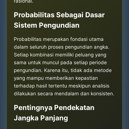
rasional.
Probabilitas Sebagai Dasar
Sistem Pengundian
Probabilitas merupakan fondasi utama
dalam seluruh proses pengundian angka.
Setiap kombinasi memiliki peluang yang
sama untuk muncul pada setiap periode
pengundian. Karena itu, tidak ada metode
yang mampu memberikan kepastian
terhadap hasil tertentu meskipun analisis
dilakukan secara mendalam dan konsisten.
Pentingnya Pendekatan
Jangka Panjang