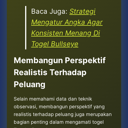
Baca Juga:
Strategi
Mengatur Angka Agar
Konsisten Menang Di
Togel Bullseye
Membangun Perspektif
Realistis Terhadap
Peluang
Selain memahami data dan teknik
observasi, membangun perspektif yang
realistis terhadap peluang juga merupakan
bagian penting dalam mengamati togel