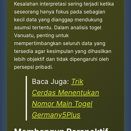
Kesalahan interpretasi sering terjadi ketika
seseorang hanya fokus pada sebagian
kecil data yang dianggap mendukung
asumsi tertentu. Dalam analisis togel
Vanuatu, penting untuk
mempertimbangkan seluruh data yang
tersedia agar kesimpulan yang dihasilkan
lebih objektif dan tidak dipengaruhi oleh
persepsi pribadi.
Baca Juga:
Trik
Cerdas Menentukan
Nomor Main Togel
Germany5Plus