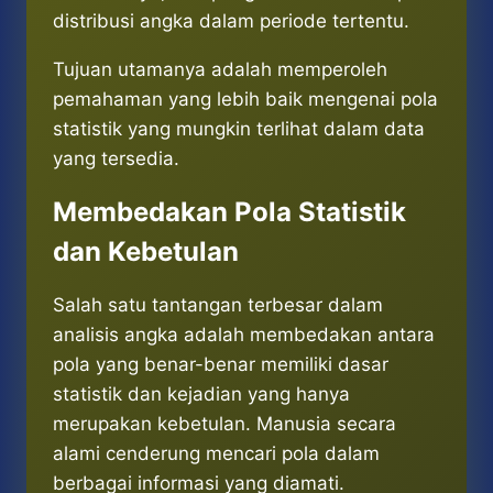
distribusi angka dalam periode tertentu.
Tujuan utamanya adalah memperoleh
pemahaman yang lebih baik mengenai pola
statistik yang mungkin terlihat dalam data
yang tersedia.
Membedakan Pola Statistik
dan Kebetulan
Salah satu tantangan terbesar dalam
analisis angka adalah membedakan antara
pola yang benar-benar memiliki dasar
statistik dan kejadian yang hanya
merupakan kebetulan. Manusia secara
alami cenderung mencari pola dalam
berbagai informasi yang diamati.