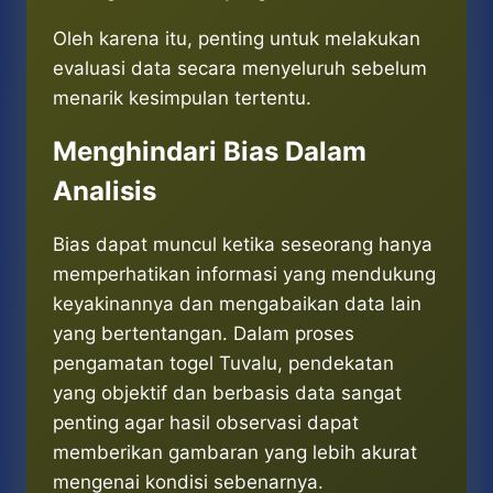
Oleh karena itu, penting untuk melakukan
evaluasi data secara menyeluruh sebelum
menarik kesimpulan tertentu.
Menghindari Bias Dalam
Analisis
Bias dapat muncul ketika seseorang hanya
memperhatikan informasi yang mendukung
keyakinannya dan mengabaikan data lain
yang bertentangan. Dalam proses
pengamatan togel Tuvalu, pendekatan
yang objektif dan berbasis data sangat
penting agar hasil observasi dapat
memberikan gambaran yang lebih akurat
mengenai kondisi sebenarnya.