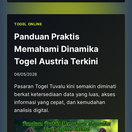
TOGEL ONLINE
Panduan Praktis
Memahami Dinamika
Togel Austria Terkini
06/05/2026
Pasaran Togel Tuvalu kini semakin diminati
berkat ketersediaan data yang luas, akses
informasi yang cepat, dan kemudahan
analisis digital.