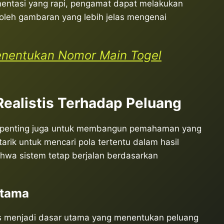
entasi yang rapi, pengamat dapat melakukan
oleh gambaran yang lebih jelas mengenai
enentukan Nomor Main Togel
listis Terhadap Peluang
a, penting juga untuk membangun pemahaman yang
tarik untuk mencari pola tertentu dalam hasil
hwa sistem tetap berjalan berdasarkan
Utama
as menjadi dasar utama yang menentukan peluang