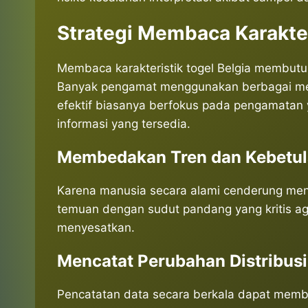
Strategi Membaca Karakte
Membaca karakteristik togel Belgia membutuh
Banyak pengamat menggunakan berbagai me
efektif biasanya berfokus pada pengamatan y
informasi yang tersedia.
Membedakan Tren dan Kebetu
Karena manusia secara alami cenderung menca
temuan dengan sudut pandang yang kritis ag
menyesatkan.
Mencatat Perubahan Distribusi
Pencatatan data secara berkala dapat mem