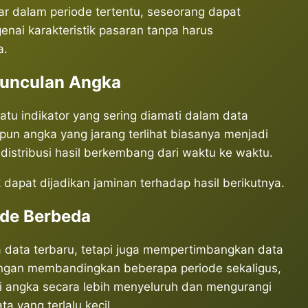
 dalam periode tertentu, seseorang dapat
nai karakteristik pasaran tanpa harus
a.
munculan Angka
tu indikator yang sering diamati dalam data
upun angka yang jarang terlihat biasanya menjadi
stribusi hasil berkembang dari waktu ke waktu.
 dapat dijadikan jaminan terhadap hasil berikutnya.
ode Berbeda
a data terbaru, tetapi juga mempertimbangkan data
engan membandingkan beberapa periode sekaligus,
i angka secara lebih menyeluruh dan mengurangi
ta yang terlalu kecil.