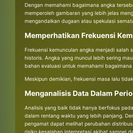
Dengan memahami bagaimana angka tersebar
memperoleh gambaran yang lebih jelas menge
mengandalkan dugaan atau spekulasi semat
Memperhatikan Frekuensi Ke
Frekuensi kemunculan angka menjadi salah sa
historis. Angka yang muncul lebih sering ma
bahan evaluasi untuk memahami bagaimana di
Meskipun demikian, frekuensi masa lalu tidak
Menganalisis Data Dalam Peri
Analisis yang baik tidak hanya berfokus pad
dalam rentang waktu yang lebih panjang. D
pengamat dapat melihat perubahan distribus
risiko kesalahan interpretasi akibat sampel da