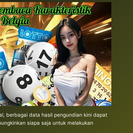
l, berbagai data hasil pengundian kini dapat
ungkinkan siapa saja untuk melakukan