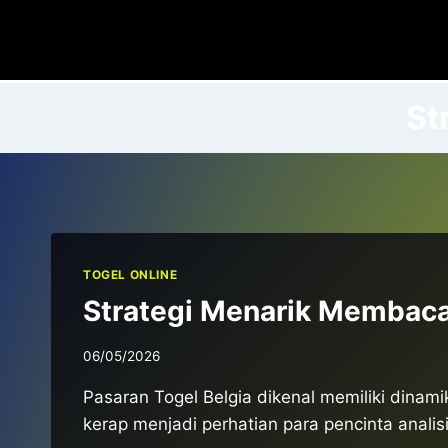
Skip
to
content
St
TOGEL ONLINE
Strategi Menarik Membaca 
06/05/2026
Pasaran Togel Belgia dikenal memiliki dinam
kerap menjadi perhatian para pencinta analisis