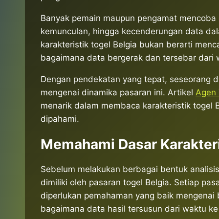
Banyak pemain maupun pengamat mencoba me
kemunculan, hingga kecenderungan data da
karakteristik togel Belgia bukan berarti menc
bagaimana data bergerak dan tersebar dari 
Dengan pendekatan yang tepat, seseorang 
mengenai dinamika pasaran ini. Artikel
Agen 
menarik dalam membaca karakteristik togel B
dipahami.
Memahami Dasar Karakteris
Sebelum melakukan berbagai bentuk analisis
dimiliki oleh pasaran togel Belgia. Setiap pa
diperlukan pemahaman yang baik mengenai 
bagaimana data hasil tersusun dari waktu ke