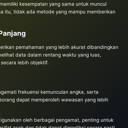
memiliki kesempatan yang sama untuk muncul
ena itu, tidak ada metode yang mampu memberikan
 Panjang
berikan pemahaman yang lebih akurat dibandingkan
elihat data dalam rentang waktu yang luas,
ecara lebih objektif.
ngamati frekuensi kemunculan angka, serta
eseorang dapat memperoleh wawasan yang lebih
igunakan oleh berbagai pengamat, penting untuk
fat acak dan tidak dapat diprediksi secara pasti.