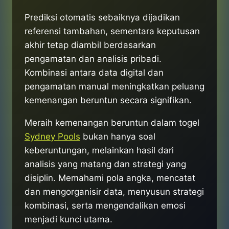
Prediksi otomatis sebaiknya dijadikan
referensi tambahan, sementara keputusan
akhir tetap diambil berdasarkan
pengamatan dan analisis pribadi.
Kombinasi antara data digital dan
pengamatan manual meningkatkan peluang
kemenangan beruntun secara signifikan.
Meraih kemenangan beruntun dalam togel
Sydney Pools
bukan hanya soal
keberuntungan, melainkan hasil dari
analisis yang matang dan strategi yang
disiplin. Memahami pola angka, mencatat
dan mengorganisir data, menyusun strategi
kombinasi, serta mengendalikan emosi
menjadi kunci utama.