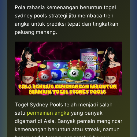
Pola rahasia kemenangan beruntun togel
sydney pools strategi jitu membaca tren
angka untuk prediksi tepat dan tingkatkan
peluang menang.
Togel Sydney Pools telah menjadi salah
satu
permainan angka
yang banyak
digemari di Asia. Banyak pemain mengincar
kemenangan beruntun atau streak, namun