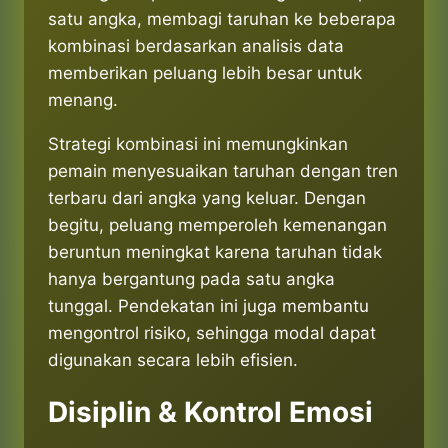
satu angka, membagi taruhan ke beberapa
kombinasi berdasarkan analisis data
memberikan peluang lebih besar untuk
menang.
Strategi kombinasi ini memungkinkan
pemain menyesuaikan taruhan dengan tren
terbaru dari angka yang keluar. Dengan
begitu, peluang memperoleh kemenangan
beruntun meningkat karena taruhan tidak
hanya bergantung pada satu angka
tunggal. Pendekatan ini juga membantu
mengontrol risiko, sehingga modal dapat
digunakan secara lebih efisien.
Disiplin & Kontrol Emosi