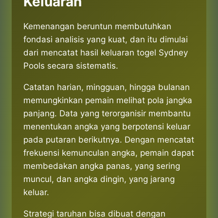
Keluaran
Kemenangan beruntun membutuhkan
fondasi analisis yang kuat, dan itu dimulai
dari mencatat hasil keluaran togel Sydney
Pools secara sistematis.
Catatan harian, mingguan, hingga bulanan
memungkinkan pemain melihat pola jangka
panjang. Data yang terorganisir membantu
menentukan angka yang berpotensi keluar
pada putaran berikutnya. Dengan mencatat
frekuensi kemunculan angka, pemain dapat
membedakan angka panas, yang sering
muncul, dan angka dingin, yang jarang
keluar.
Strategi taruhan bisa dibuat dengan