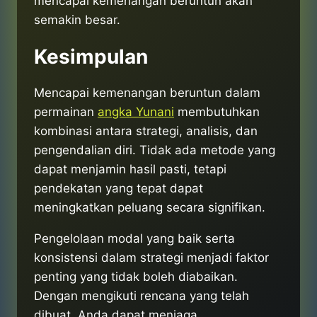
mencapai kemenangan beruntun akan
semakin besar.
Kesimpulan
Mencapai kemenangan beruntun dalam
permainan
angka Yunani
membutuhkan
kombinasi antara strategi, analisis, dan
pengendalian diri. Tidak ada metode yang
dapat menjamin hasil pasti, tetapi
pendekatan yang tepat dapat
meningkatkan peluang secara signifikan.
Pengelolaan modal yang baik serta
konsistensi dalam strategi menjadi faktor
penting yang tidak boleh diabaikan.
Dengan mengikuti rencana yang telah
dibuat, Anda dapat menjaga