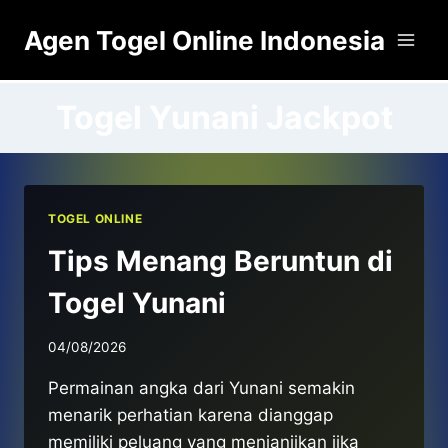
Skip
Agen Togel Online Indonesia
to
content
Togel Yunani Jackpot
TOGEL ONLINE
Tips Menang Beruntun di
Togel Yunani
04/08/2026
Permainan angka dari Yunani semakin
menarik perhatian karena dianggap
memiliki peluang yang menjanjikan jika