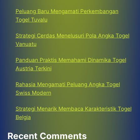
Peluang Baru Mengamati Perkembangan
Togel Tuvalu
Strategi Cerdas Menelusuri Pola Angka Togel
Vanuatu
Panduan Praktis Memahami Dinamika Togel
Austria Terkini
Rahasia Mengamati Peluang Angka Togel
Swiss Modern
Strategi Menarik Membaca Karakteristik Togel
Belgia
Recent Comments