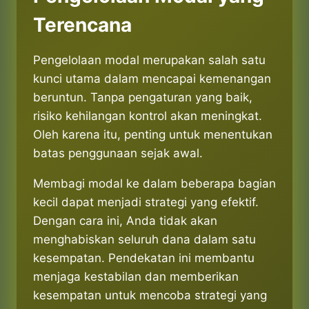
Terencana
Pengelolaan modal merupakan salah satu
kunci utama dalam mencapai kemenangan
beruntun. Tanpa pengaturan yang baik,
risiko kehilangan kontrol akan meningkat.
Oleh karena itu, penting untuk menentukan
batas penggunaan sejak awal.
Membagi modal ke dalam beberapa bagian
kecil dapat menjadi strategi yang efektif.
Dengan cara ini, Anda tidak akan
menghabiskan seluruh dana dalam satu
kesempatan. Pendekatan ini membantu
menjaga kestabilan dan memberikan
kesempatan untuk mencoba strategi yang