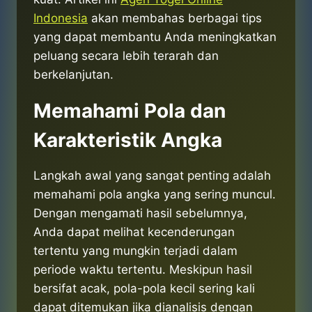
Indonesia
akan membahas berbagai tips
yang dapat membantu Anda meningkatkan
peluang secara lebih terarah dan
berkelanjutan.
Memahami Pola dan
Karakteristik Angka
Langkah awal yang sangat penting adalah
memahami pola angka yang sering muncul.
Dengan mengamati hasil sebelumnya,
Anda dapat melihat kecenderungan
tertentu yang mungkin terjadi dalam
periode waktu tertentu. Meskipun hasil
bersifat acak, pola-pola kecil sering kali
dapat ditemukan jika dianalisis dengan