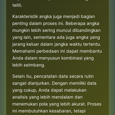
teliti.
Karakteristik angka juga menjadi bagian
penting dalam proses ini. Beberapa angka
mungkin lebih sering muncul dibandingkan
yang lain, sementara ada juga angka yang
jarang keluar dalam jangka waktu tertentu.
Memahami perbedaan ini dapat membantu
Anda dalam menyusun kombinasi yang
lebih seimbang.
Selain itu, pencatatan data secara rutin
sangat dianjurkan. Dengan memiliki data
yang cukup, Anda dapat melakukan
analisis yang lebih mendalam dan
menemukan pola yang lebih akurat. Proses
ini membutuhkan kesabaran, tetapi