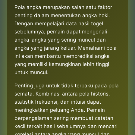
Pola angka merupakan salah satu faktor
penting dalam menentukan angka hoki.
Dengan mempelajari data hasil togel
sebelumnya, pemain dapat mengenali
angka-angka yang sering muncul dan
angka yang jarang keluar. Memahami pola
ini akan membantu memprediksi angka
yang memiliki kemungkinan lebih tinggi
untuk muncul.
Penting juga untuk tidak terpaku pada pola
semata. Kombinasi antara pola historis,
statistik frekuensi, dan intuisi dapat
meningkatkan peluang Anda. Pemain
berpengalaman sering membuat catatan
kecil terkait hasil sebelumnya dan mencari
korelasi antara angka yang muncul dan