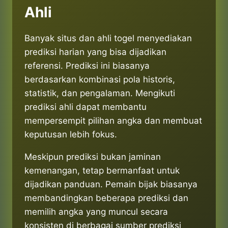
Ahli
Banyak situs dan ahli togel menyediakan
prediksi harian yang bisa dijadikan
referensi. Prediksi ini biasanya
berdasarkan kombinasi pola historis,
statistik, dan pengalaman. Mengikuti
prediksi ahli dapat membantu
mempersempit pilihan angka dan membuat
keputusan lebih fokus.
Meskipun prediksi bukan jaminan
kemenangan, tetap bermanfaat untuk
dijadikan panduan. Pemain bijak biasanya
membandingkan beberapa prediksi dan
memilih angka yang muncul secara
konsisten di berbagai sumber prediksi