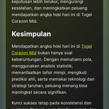
keputusan lebih terukur, mengurangi
kesalahan, dan meningkatkan peluang
mendapatkan angka hoki hari ini di Togel
Corazon Mid.
Kesimpulan
Mendapatkan angka hoki hari ini di
Togel
Corazon Mid
bukan hanya soal
keberuntungan. Dengan memahami pola,
menggunakan analisis statistik,
memanfaatkan tafsir mimpi, mengikuti
prediksi ahli, serta memakai teknologi dan
strategi taruhan, peluang menang bisa
meningkat secara signifikan.
Kunci sukses tetap pada konsistensi dan