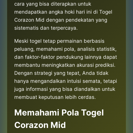
cara yang bisa diterapkan untuk
mendapatkan angka hoki hari ini di Togel
Corazon Mid dengan pendekatan yang
sistematis dan terpercaya.
Meski togel tetap permainan berbasis
peluang, memahami pola, analisis statistik,
dan faktor-faktor pendukung lainnya dapat
membantu meningkatkan akurasi prediksi.
Dengan strategi yang tepat, Anda tidak
hanya mengandalkan intuisi semata, tetapi
juga informasi yang bisa diandalkan untuk
membuat keputusan lebih cerdas.
Memahami Pola Togel
Corazon Mid