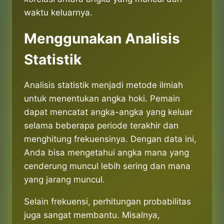
waktu keluarnya.
Menggunakan Analisis
Statistik
Analisis statistik menjadi metode ilmiah
untuk menentukan angka hoki. Pemain
dapat mencatat angka-angka yang keluar
selama beberapa periode terakhir dan
menghitung frekuensinya. Dengan data ini,
Anda bisa mengetahui angka mana yang
cenderung muncul lebih sering dan mana
yang jarang muncul.
Selain frekuensi, perhitungan probabilitas
juga sangat membantu. Misalnya,