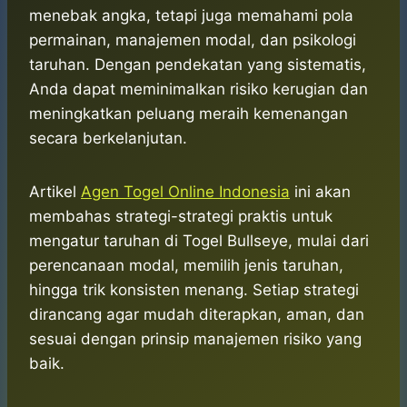
menebak angka, tetapi juga memahami pola
permainan, manajemen modal, dan psikologi
taruhan. Dengan pendekatan yang sistematis,
Anda dapat meminimalkan risiko kerugian dan
meningkatkan peluang meraih kemenangan
secara berkelanjutan.
Artikel
Agen Togel Online Indonesia
ini akan
membahas strategi-strategi praktis untuk
mengatur taruhan di Togel Bullseye, mulai dari
perencanaan modal, memilih jenis taruhan,
hingga trik konsisten menang. Setiap strategi
dirancang agar mudah diterapkan, aman, dan
sesuai dengan prinsip manajemen risiko yang
baik.