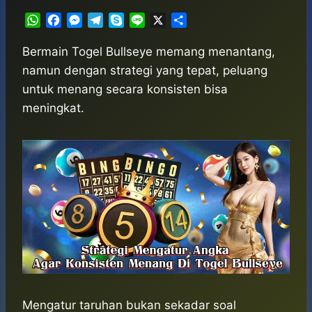
W
F
M
T
S
L
X
S
h
a
e
e
k
i
h
a
c
s
l
y
n
a
Bermain Togel Bullseye memang menantang,
t
e
s
e
p
e
r
namun dengan strategi yang tepat, peluang
s
b
e
g
e
e
untuk menang secara konsisten bisa
A
o
n
r
meningkat.
p
o
g
a
p
k
e
m
r
Mengatur taruhan bukan sekadar soal