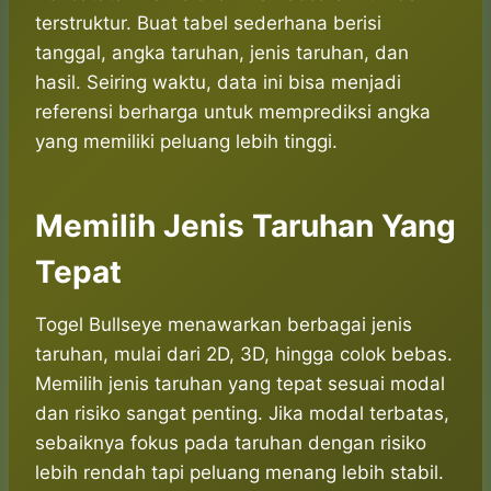
terstruktur. Buat tabel sederhana berisi
tanggal, angka taruhan, jenis taruhan, dan
hasil. Seiring waktu, data ini bisa menjadi
referensi berharga untuk memprediksi angka
yang memiliki peluang lebih tinggi.
Memilih Jenis Taruhan Yang
Tepat
Togel Bullseye menawarkan berbagai jenis
taruhan, mulai dari 2D, 3D, hingga colok bebas.
Memilih jenis taruhan yang tepat sesuai modal
dan risiko sangat penting. Jika modal terbatas,
sebaiknya fokus pada taruhan dengan risiko
lebih rendah tapi peluang menang lebih stabil.