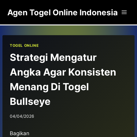
Skip
Agen Togel Online Indonesia
to
content
TOGEL ONLINE
Strategi Mengatur
Angka Agar Konsisten
Menang Di Togel
Bullseye
04/04/2026
Bagikan