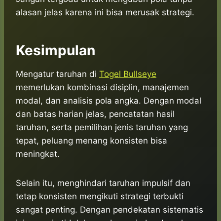
alasan jelas karena ini bisa merusak strategi.
Kesimpulan
Mengatur taruhan di
Togel Bullseye
memerlukan kombinasi disiplin, manajemen
modal, dan analisis pola angka. Dengan modal
dan batas harian jelas, pencatatan hasil
taruhan, serta pemilihan jenis taruhan yang
tepat, peluang menang konsisten bisa
meningkat.
Selain itu, menghindari taruhan impulsif dan
tetap konsisten mengikuti strategi terbukti
sangat penting. Dengan pendekatan sistematis