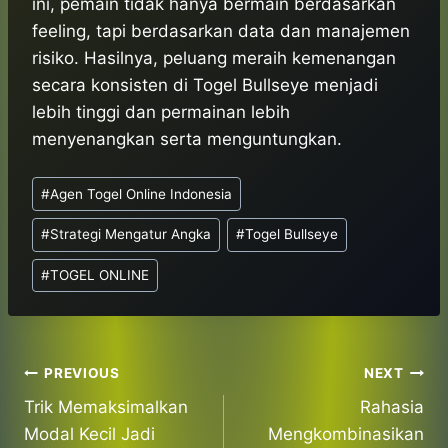
ini, pemain tidak hanya bermain berdasarkan
feeling, tapi berdasarkan data dan manajemen
risiko. Hasilnya, peluang meraih kemenangan
secara konsisten di Togel Bullseye menjadi
lebih tinggi dan permainan lebih
menyenangkan serta menguntungkan.
Post
#
Agen Togel Online Indonesia
Tags:
#
Strategi Mengatur Angka
#
Togel Bullseye
#
TOGEL ONLINE
Post
PREVIOUS
NEXT
Trik Memaksimalkan
Rahasia
navigation
Modal Kecil Jadi
Mengkombinasikan