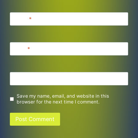
Name
*
Email
*
Website
Save my name, email, and website in this
browser for the next time I comment.