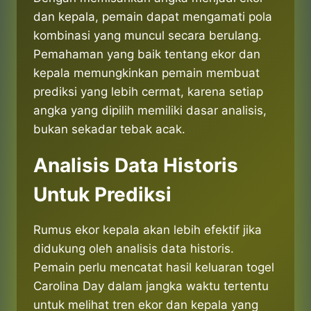
dan kepala, pemain dapat mengamati pola
kombinasi yang muncul secara berulang.
Pemahaman yang baik tentang ekor dan
kepala memungkinkan pemain membuat
prediksi yang lebih cermat, karena setiap
angka yang dipilih memiliki dasar analisis,
bukan sekadar tebak acak.
Analisis Data Historis
Untuk Prediksi
Rumus ekor kepala akan lebih efektif jika
didukung oleh analisis data historis.
Pemain perlu mencatat hasil keluaran togel
Carolina Day dalam jangka waktu tertentu
untuk melihat tren ekor dan kepala yang