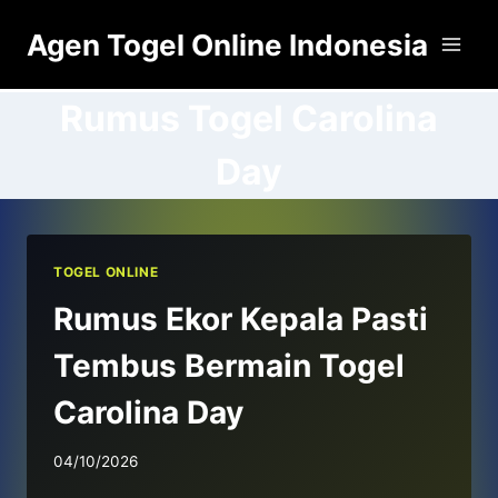
Skip
Agen Togel Online Indonesia
to
content
Rumus Togel Carolina
Day
TOGEL ONLINE
Rumus Ekor Kepala Pasti
Tembus Bermain Togel
Carolina Day
04/10/2026