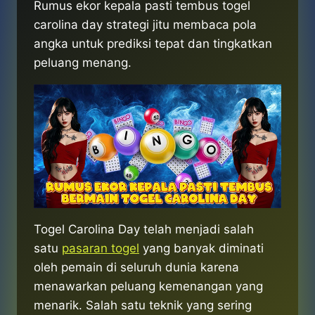
Rumus ekor kepala pasti tembus togel
carolina day strategi jitu membaca pola
angka untuk prediksi tepat dan tingkatkan
peluang menang.
Togel Carolina Day telah menjadi salah
satu
pasaran togel
yang banyak diminati
oleh pemain di seluruh dunia karena
menawarkan peluang kemenangan yang
menarik. Salah satu teknik yang sering