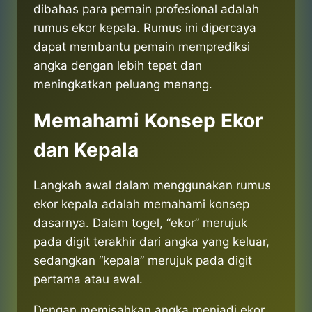
dibahas para pemain profesional adalah
rumus ekor kepala. Rumus ini dipercaya
dapat membantu pemain memprediksi
angka dengan lebih tepat dan
meningkatkan peluang menang.
Memahami Konsep Ekor
dan Kepala
Langkah awal dalam menggunakan rumus
ekor kepala adalah memahami konsep
dasarnya. Dalam togel, “ekor” merujuk
pada digit terakhir dari angka yang keluar,
sedangkan “kepala” merujuk pada digit
pertama atau awal.
Dengan memisahkan angka menjadi ekor