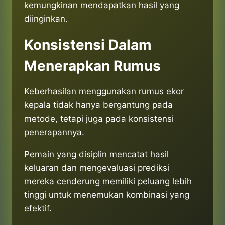
kemungkinan mendapatkan hasil yang
diinginkan.
Konsistensi Dalam
Menerapkan Rumus
Keberhasilan menggunakan rumus ekor
kepala tidak hanya bergantung pada
metode, tetapi juga pada konsistensi
penerapannya.
Pemain yang disiplin mencatat hasil
keluaran dan mengevaluasi prediksi
mereka cenderung memiliki peluang lebih
tinggi untuk menemukan kombinasi yang
efektif.