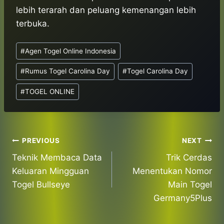
lebih terarah dan peluang kemenangan lebih
terbuka.
Post
#
Agen Togel Online Indonesia
Tags:
#
Rumus Togel Carolina Day
#
Togel Carolina Day
#
TOGEL ONLINE
Post
PREVIOUS
NEXT
Teknik Membaca Data
Trik Cerdas
navigation
Keluaran Mingguan
Menentukan Nomor
Togel Bullseye
Main Togel
Germany5Plus