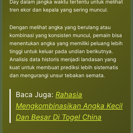
Day dalam jangka waktu tertentu untuk melihat
tren ekor dan kepala yang sering muncul.
Dengan melihat angka yang berulang atau
kombinasi yang konsisten muncul, pemain bisa
menentukan angka yang memiliki peluang lebih
tinggi untuk keluar pada undian berikutnya.
Analisis data historis menjadi landasan yang
kuat untuk membuat prediksi lebih sistematis
dan mengurangi unsur tebakan semata.
Baca Juga:
Rahasia
Mengkombinasikan Angka Kecil
Dan Besar Di Togel China