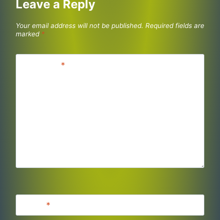
Leave a Reply
Your email address will not be published.
Required fields are
marked
*
Comment
*
Name
*