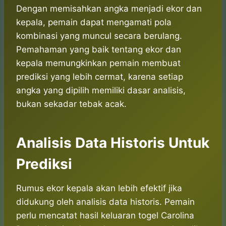
Dengan memisahkan angka menjadi ekor dan
kepala, pemain dapat mengamati pola
kombinasi yang muncul secara berulang.
Pemahaman yang baik tentang ekor dan
kepala memungkinkan pemain membuat
prediksi yang lebih cermat, karena setiap
angka yang dipilih memiliki dasar analisis,
bukan sekadar tebak acak.
Analisis Data Historis Untuk
Prediksi
Rumus ekor kepala akan lebih efektif jika
didukung oleh analisis data historis. Pemain
perlu mencatat hasil keluaran togel Carolina