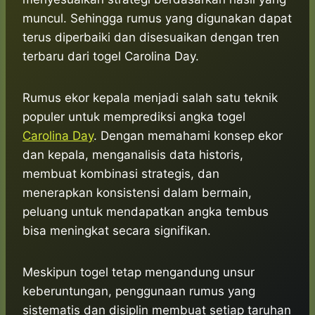
muncul. Sehingga rumus yang digunakan dapat
terus diperbaiki dan disesuaikan dengan tren
terbaru dari togel Carolina Day.
Rumus ekor kepala menjadi salah satu teknik
populer untuk memprediksi angka togel
Carolina Day
. Dengan memahami konsep ekor
dan kepala, menganalisis data historis,
membuat kombinasi strategis, dan
menerapkan konsistensi dalam bermain,
peluang untuk mendapatkan angka tembus
bisa meningkat secara signifikan.
Meskipun togel tetap mengandung unsur
keberuntungan, penggunaan rumus yang
sistematis dan disiplin membuat setiap taruhan