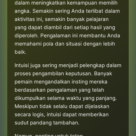
dalam meningkatkan kemampuan memilih
angka. Semakin sering Anda terlibat dalam
aktivitas ini, semakin banyak pelajaran
yang dapat diambil dari setiap hasil yang
diperoleh. Pengalaman ini membantu Anda
memahami pola dan situasi dengan lebih
baik.
Intuisi juga sering menjadi pelengkap dalam
proses pengambilan keputusan. Banyak
pemain mengandalkan insting mereka
berdasarkan pengalaman yang telah
dikumpulkan selama waktu yang panjang.
Meskipun tidak selalu dapat dijelaskan
secara logis, intuisi dapat memberikan
sudut pandang tambahan.