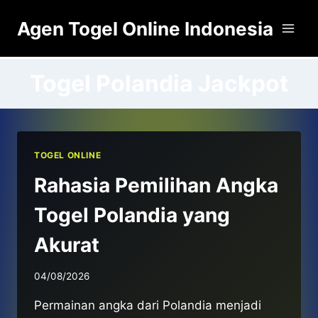
Skip
Agen Togel Online Indonesia
to
content
Togel Polandia Jackpot
TOGEL ONLINE
Rahasia Pemilihan Angka
Togel Polandia yang
Akurat
04/08/2026
Permainan angka dari Polandia menjadi