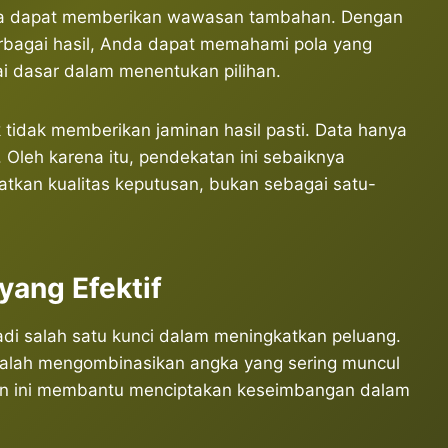
a juga dapat memberikan wawasan tambahan. Dengan
rbagai hasil, Anda dapat memahami pola yang
 dasar dalam menentukan pilihan.
k tidak memberikan jaminan hasil pasti. Data hanya
Oleh karena itu, pendekatan ini sebaiknya
atkan kualitas keputusan, bukan sebagai satu-
yang Efektif
di salah satu kunci dalam meningkatkan peluang.
adalah mengombinasikan angka yang sering muncul
tan ini membantu menciptakan keseimbangan dalam