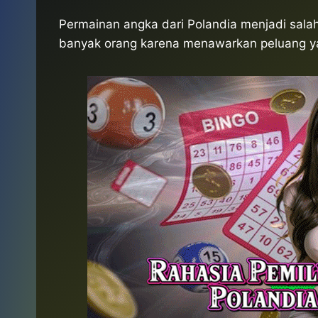
h
a
e
e
k
i
h
a
c
s
l
y
n
a
Permainan angka dari Polandia menjadi salah
t
e
s
e
p
e
r
banyak orang karena menawarkan peluang y
s
b
e
g
e
e
A
o
n
r
p
o
g
a
p
k
e
m
r