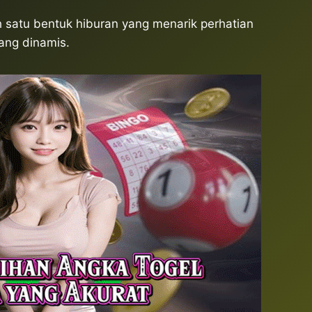
 satu bentuk hiburan yang menarik perhatian
ang dinamis.