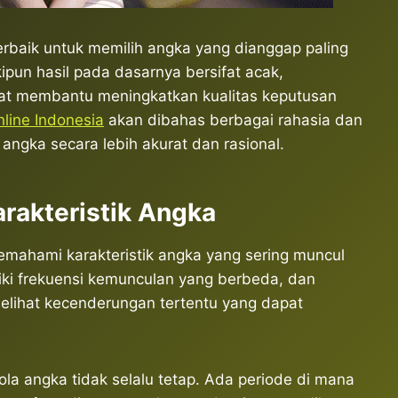
baik untuk memilih angka yang dianggap paling
pun hasil pada dasarnya bersifat acak,
pat membantu meningkatkan kualitas keputusan
line Indonesia
akan dibahas berbagai rahasia dan
angka secara lebih akurat dan rasional.
rakteristik Angka
mahami karakteristik angka yang sering muncul
iki frekuensi kemunculan yang berbeda, dan
elihat kecenderungan tertentu yang dapat
la angka tidak selalu tetap. Ada periode di mana