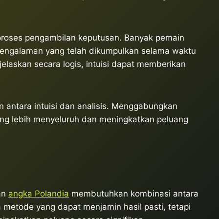
m proses pengambilan keputusan. Banyak pemain
pengalaman yang telah dikumpulkan selama waktu
jelaskan secara logis, intuisi dapat memberikan
antara intuisi dan analisis. Menggabungkan
ng lebih menyeluruh dan meningkatkan peluang
an
angka Polandia
membutuhkan kombinasi antara
a metode yang dapat menjamin hasil pasti, tetapi