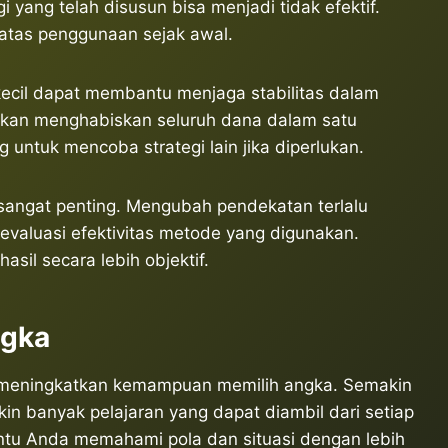
 yang telah disusun bisa menjadi tidak efektif.
batas penggunaan sejak awal.
cil dapat membantu menjaga stabilitas dalam
k akan menghabiskan seluruh dana dalam satu
untuk mencoba strategi lain jika diperlukan.
 sangat penting. Mengubah pendekatan terlalu
valuasi efektivitas metode yang digunakan.
sil secara lebih objektif.
ngka
meningkatkan kemampuan memilih angka. Semakin
akin banyak pelajaran yang dapat diambil dari setiap
ntu Anda memahami pola dan situasi dengan lebih