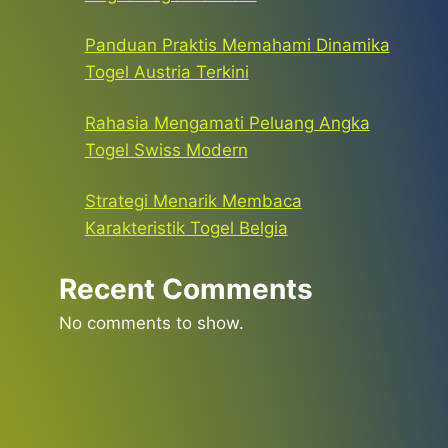
Panduan Praktis Memahami Dinamika
Togel Austria Terkini
Rahasia Mengamati Peluang Angka
Togel Swiss Modern
Strategi Menarik Membaca
Karakteristik Togel Belgia
Recent Comments
No comments to show.