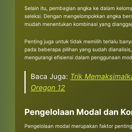
Selain itu, pembagian angka ke dalam kelom
seleksi. Dengan mengelompokkan angka berda
mudah menentukan kombinasi yang dianggap m
Penting juga untuk tidak memilih terlalu ba
pada beberapa pilihan yang sudah dianalisi
mengurangi efisiensi dalam penggunaan modal
Baca Juga:
Trik Memaksimalka
Oregon 12
Pengelolaan Modal dan Kon
Pengelolaan modal merupakan faktor penting