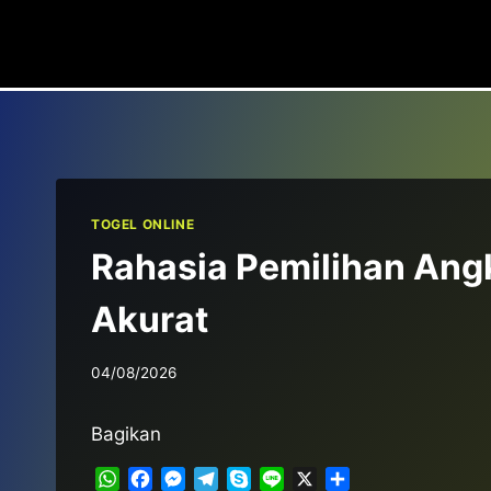
Skip
to
content
TOGEL ONLINE
Rahasia Pemilihan Ang
Akurat
04/08/2026
Bagikan
W
F
M
T
S
L
X
S