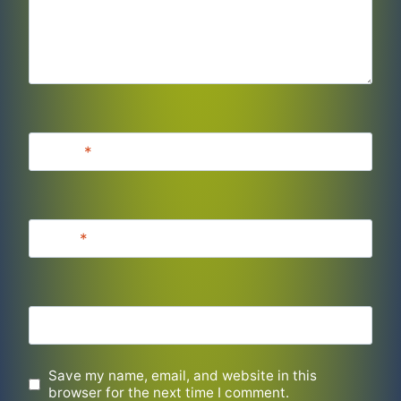
Name
*
Email
*
Website
Save my name, email, and website in this
browser for the next time I comment.