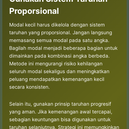
Proporsional
Modal kecil harus dikelola dengan sistem
taruhan yang proporsional. Jangan langsung
memasang semua modal pada satu angka.
Bagilah modal menjadi beberapa bagian untuk
dimainkan pada kombinasi angka berbeda.
Metode ini mengurangi risiko kehilangan
seluruh modal sekaligus dan meningkatkan
peluang mendapatkan kemenangan kecil
secara konsisten.
Selain itu, gunakan prinsip taruhan progresif
yang aman. Jika kemenangan awal tercapai,
sebagian keuntungan bisa digunakan untuk
taruhan selanjutnya. Strategi ini memungkinkan