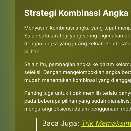
Strategi Kombinasi Angka 
Menyusun kombinasi angka yang tepat menja
Salah satu strategi yang sering digunakan 
dengan angka yang jarang keluar. Pendeka
pilihan.
Selain itu, pembagian angka ke dalam kelom
seleksi. Dengan mengelompokkan angka berda
mudah menentukan kombinasi yang dianggap m
Penting juga untuk tidak memilih terlalu ba
pada beberapa pilihan yang sudah dianalisi
mengurangi efisiensi dalam penggunaan modal
Baca Juga:
Trik Memaksim