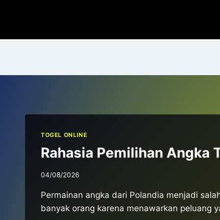
Skip
to
content
TOGEL ONLINE
Rahasia Pemilihan Angka T
04/08/2026
Permainan angka dari Polandia menjadi salah
banyak orang karena menawarkan peluang y