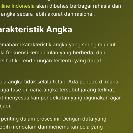
line Indonesia
akan dibahas berbagai rahasia dan
angka secara lebih akurat dan rasional.
rakteristik Angka
mahami karakteristik angka yang sering muncul
iki frekuensi kemunculan yang berbeda, dan
elihat kecenderungan tertentu yang dapat
la angka tidak selalu tetap. Ada periode di mana
uga fase di mana angka tersebut jarang terlihat.
t menyesuaikan pendekatan yang digunakan agar
jadi.
n penting dalam proses ini. Dengan data yang
 lebih mendalam dan menemukan pola yang