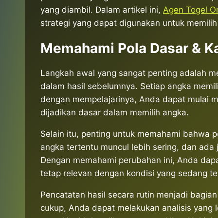
yang diambil. Dalam artikel ini,
Agen Togel On
strategi yang dapat digunakan untuk memilih 
Memahami Pola Dasar & Ka
Langkah awal yang sangat penting adalah me
dalam hasil sebelumnya. Setiap angka memil
dengan mempelajarinya, Anda dapat mulai m
dijadikan dasar dalam memilih angka.
Selain itu, penting untuk memahami bahwa po
angka tertentu muncul lebih sering, dan ada j
Dengan memahami perubahan ini, Anda dapa
tetap relevan dengan kondisi yang sedang ter
Pencatatan hasil secara rutin menjadi bagia
cukup, Anda dapat melakukan analisis yang