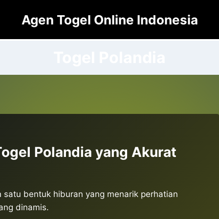
Agen Togel Online Indonesia
Togel Polandia
ogel Polandia yang Akurat
 satu bentuk hiburan yang menarik perhatian
ang dinamis.