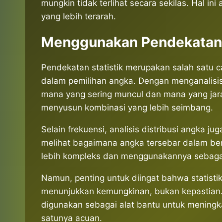
mungkin tidak terlihat secara sekilas. Hal
yang lebih terarah.
Menggunakan Pendekatan 
Pendekatan statistik merupakan salah satu c
dalam pemilihan angka. Dengan menganalisis
mana yang sering muncul dan mana yang jaran
menyusun kombinasi yang lebih seimbang.
Selain frekuensi, analisis distribusi angk
melihat bagaimana angka tersebar dalam be
lebih kompleks dan menggunakannya sebagai
Namun, penting untuk diingat bahwa statisti
menunjukkan kemungkinan, bukan kepastian. 
digunakan sebagai alat bantu untuk meningk
satunya acuan.