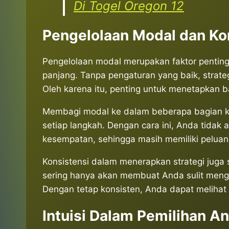
Di Togel Oregon 12
Pengelolaan Modal dan Kon
Pengelolaan modal merupakan faktor penting
panjang. Tanpa pengaturan yang baik, strategi
Oleh karena itu, penting untuk menetapkan 
Membagi modal ke dalam beberapa bagian ke
setiap langkah. Dengan cara ini, Anda tida
kesempatan, sehingga masih memiliki peluang 
Konsistensi dalam menerapkan strategi juga
sering hanya akan membuat Anda sulit menge
Dengan tetap konsisten, Anda dapat melihat ha
Intuisi Dalam Pemilihan A