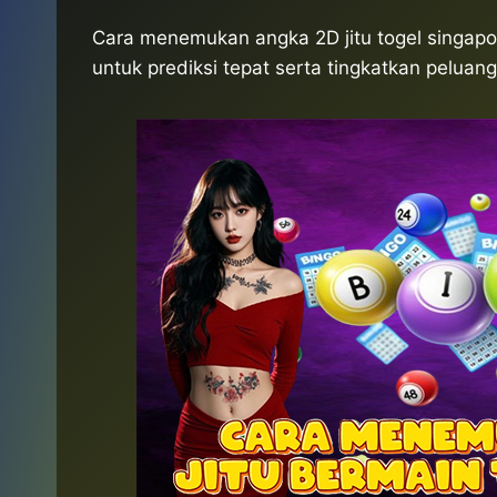
h
a
e
e
k
i
h
a
c
s
l
y
n
a
Cara menemukan angka 2D jitu togel singapo
t
e
s
e
p
e
r
untuk prediksi tepat serta tingkatkan pelua
s
b
e
g
e
e
A
o
n
r
p
o
g
a
p
k
e
m
r