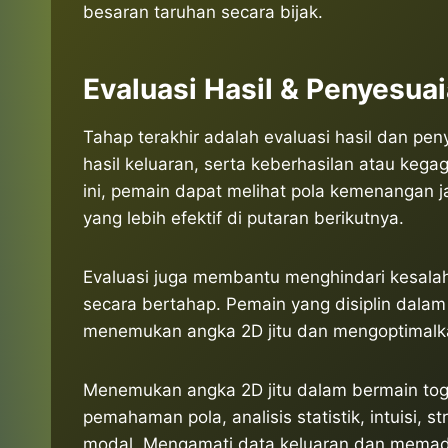
besaran taruhan secara bijak.
Evaluasi Hasil & Penyesuai
Tahap terakhir adalah evaluasi hasil dan pe
hasil keluaran, serta keberhasilan atau kega
ini, pemain dapat melihat pola kemenangan
yang lebih efektif di putaran berikutnya.
Evaluasi juga membantu menghindari kesalah
secara bertahap. Pemain yang disiplin dalam
menemukan angka 2D jitu dan mengoptimalk
Menemukan angka 2D jitu dalam bermain to
pemahaman pola, analisis statistik, intuisi, 
modal. Mengamati data keluaran dan memad