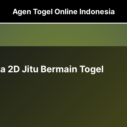
Agen Togel Online Indonesia
 2D Jitu Bermain Togel