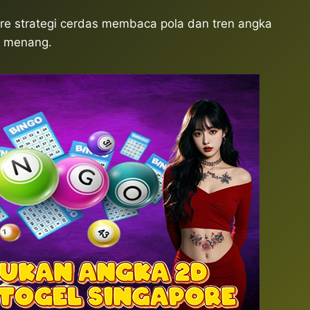
re strategi cerdas membaca pola dan tren angka
ng menang.