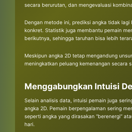
secara berurutan, dan mengevaluasi kombin
Dengan metode ini, prediksi angka tidak lagi 
konkret. Statistik juga membantu pemain men
berikutnya, sehingga taruhan bisa lebih terar
Meskipun angka 2D tetap mengandung unsur k
meningkatkan peluang kemenangan secara si
Menggabungkan Intuisi D
Selain analisis data, intuisi pemain juga ser
angka 2D. Pemain berpengalaman sering meng
seperti angka yang dirasakan “berenergi” a
hari.