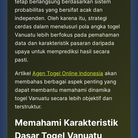
tetap berlangsung berdasarkan sistem
probabilitas yang bersifat acak dan
independen. Oleh karena itu, strategi
cerdas dalam menelusuri pola angka togel
Vanuatu lebih berfokus pada pemahaman
data dan karakteristik pasaran daripada
upaya untuk memprediksi hasil secara
pasti.
Artikel
Agen Togel Online Indonesia
akan
membahas berbagai aspek penting yang
dapat membantu memahami dinamika
togel Vanuatu secara lebih objektif dan
terstruktur.
Memahami Karakteristik
Dasar Togel Vanuatu