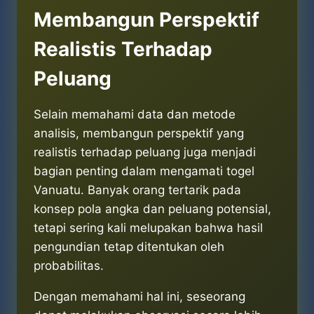
Membangun Perspektif
Realistis Terhadap
Peluang
Selain memahami data dan metode
analisis, membangun perspektif yang
realistis terhadap peluang juga menjadi
bagian penting dalam mengamati togel
Vanuatu. Banyak orang tertarik pada
konsep pola angka dan peluang potensial,
tetapi sering kali melupakan bahwa hasil
pengundian tetap ditentukan oleh
probabilitas.
Dengan memahami hal ini, seseorang