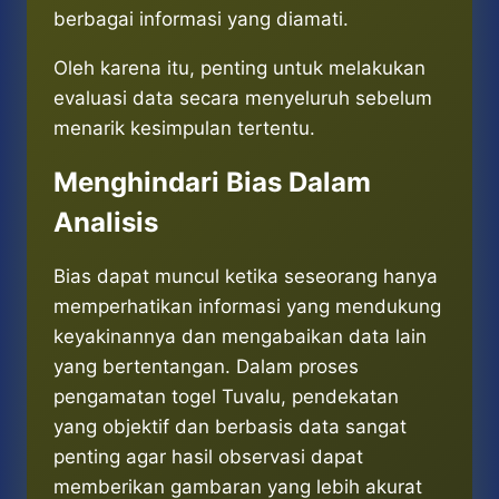
berbagai informasi yang diamati.
Oleh karena itu, penting untuk melakukan
evaluasi data secara menyeluruh sebelum
menarik kesimpulan tertentu.
Menghindari Bias Dalam
Analisis
Bias dapat muncul ketika seseorang hanya
memperhatikan informasi yang mendukung
keyakinannya dan mengabaikan data lain
yang bertentangan. Dalam proses
pengamatan togel Tuvalu, pendekatan
yang objektif dan berbasis data sangat
penting agar hasil observasi dapat
memberikan gambaran yang lebih akurat