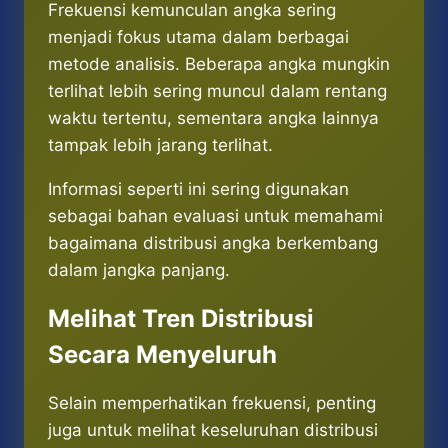
Frekuensi kemunculan angka sering
menjadi fokus utama dalam berbagai
metode analisis. Beberapa angka mungkin
terlihat lebih sering muncul dalam rentang
waktu tertentu, sementara angka lainnya
tampak lebih jarang terlihat.
Informasi seperti ini sering digunakan
sebagai bahan evaluasi untuk memahami
bagaimana distribusi angka berkembang
dalam jangka panjang.
Melihat Tren Distribusi
Secara Menyeluruh
Selain memperhatikan frekuensi, penting
juga untuk melihat keseluruhan distribusi