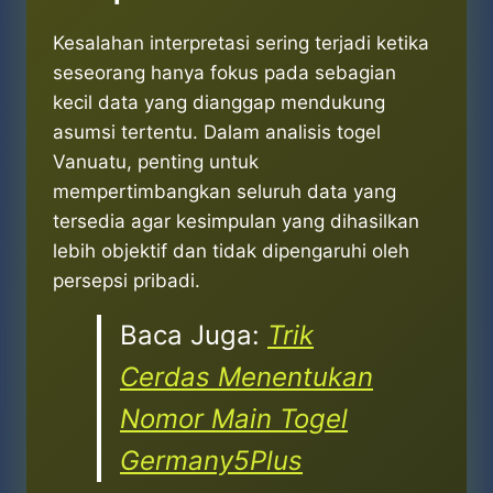
Kesalahan interpretasi sering terjadi ketika
seseorang hanya fokus pada sebagian
kecil data yang dianggap mendukung
asumsi tertentu. Dalam analisis togel
Vanuatu, penting untuk
mempertimbangkan seluruh data yang
tersedia agar kesimpulan yang dihasilkan
lebih objektif dan tidak dipengaruhi oleh
persepsi pribadi.
Baca Juga:
Trik
Cerdas Menentukan
Nomor Main Togel
Germany5Plus