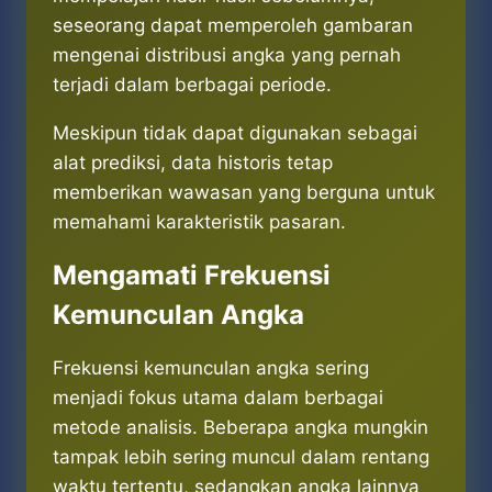
seseorang dapat memperoleh gambaran
mengenai distribusi angka yang pernah
terjadi dalam berbagai periode.
Meskipun tidak dapat digunakan sebagai
alat prediksi, data historis tetap
memberikan wawasan yang berguna untuk
memahami karakteristik pasaran.
Mengamati Frekuensi
Kemunculan Angka
Frekuensi kemunculan angka sering
menjadi fokus utama dalam berbagai
metode analisis. Beberapa angka mungkin
tampak lebih sering muncul dalam rentang
waktu tertentu, sedangkan angka lainnya