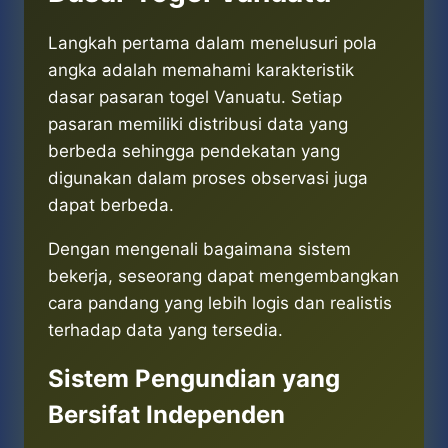
Langkah pertama dalam menelusuri pola
angka adalah memahami karakteristik
dasar pasaran togel Vanuatu. Setiap
pasaran memiliki distribusi data yang
berbeda sehingga pendekatan yang
digunakan dalam proses observasi juga
dapat berbeda.
Dengan mengenali bagaimana sistem
bekerja, seseorang dapat mengembangkan
cara pandang yang lebih logis dan realistis
terhadap data yang tersedia.
Sistem Pengundian yang
Bersifat Independen