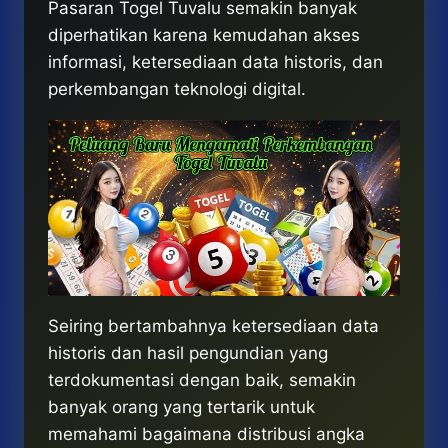
Pasaran Togel Tuvalu semakin banyak
diperhatikan karena kemudahan akses
informasi, ketersediaan data historis, dan
perkembangan teknologi digital.
Seiring bertambahnya ketersediaan data
historis dan hasil pengundian yang
terdokumentasi dengan baik, semakin
banyak orang yang tertarik untuk
memahami bagaimana distribusi angka