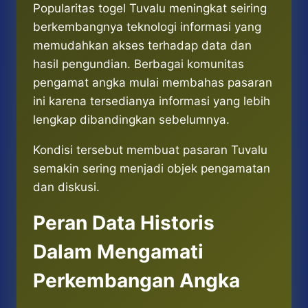
Popularitas togel Tuvalu meningkat seiring
berkembangnya teknologi informasi yang
memudahkan akses terhadap data dan
hasil pengundian. Berbagai komunitas
pengamat angka mulai membahas pasaran
ini karena tersedianya informasi yang lebih
lengkap dibandingkan sebelumnya.
Kondisi tersebut membuat pasaran Tuvalu
semakin sering menjadi objek pengamatan
dan diskusi.
Peran Data Historis
Dalam Mengamati
Perkembangan Angka