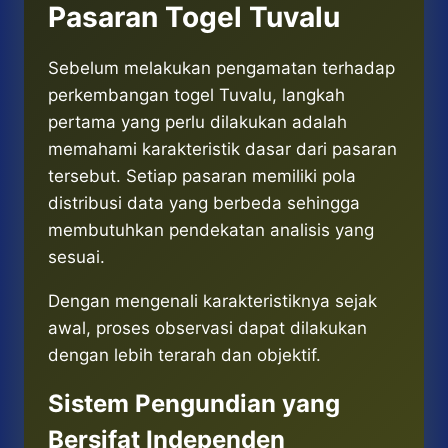
Pasaran Togel Tuvalu
Sebelum melakukan pengamatan terhadap
perkembangan togel Tuvalu, langkah
pertama yang perlu dilakukan adalah
memahami karakteristik dasar dari pasaran
tersebut. Setiap pasaran memiliki pola
distribusi data yang berbeda sehingga
membutuhkan pendekatan analisis yang
sesuai.
Dengan mengenali karakteristiknya sejak
awal, proses observasi dapat dilakukan
dengan lebih terarah dan objektif.
Sistem Pengundian yang
Bersifat Independen