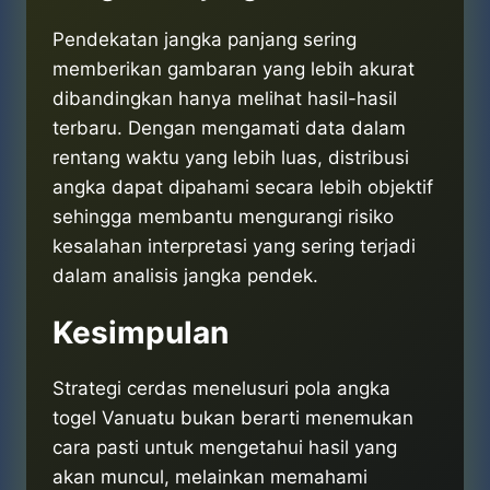
Pendekatan jangka panjang sering
memberikan gambaran yang lebih akurat
dibandingkan hanya melihat hasil-hasil
terbaru. Dengan mengamati data dalam
rentang waktu yang lebih luas, distribusi
angka dapat dipahami secara lebih objektif
sehingga membantu mengurangi risiko
kesalahan interpretasi yang sering terjadi
dalam analisis jangka pendek.
Kesimpulan
Strategi cerdas menelusuri pola angka
togel Vanuatu bukan berarti menemukan
cara pasti untuk mengetahui hasil yang
akan muncul, melainkan memahami