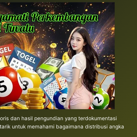
toris dan hasil pengundian yang terdokumentasi
tarik untuk memahami bagaimana distribusi angka