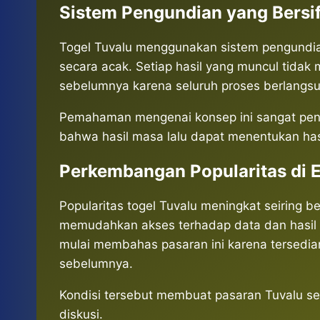
Sistem Pengundian yang Bersi
Togel Tuvalu menggunakan sistem pengundia
secara acak. Setiap hasil yang muncul tidak
sebelumnya karena seluruh proses berlangs
Pemahaman mengenai konsep ini sangat pent
bahwa hasil masa lalu dapat menentukan hasi
Perkembangan Popularitas di Er
Popularitas togel Tuvalu meningkat seiring 
memudahkan akses terhadap data dan hasil
mulai membahas pasaran ini karena tersedia
sebelumnya.
Kondisi tersebut membuat pasaran Tuvalu s
diskusi.