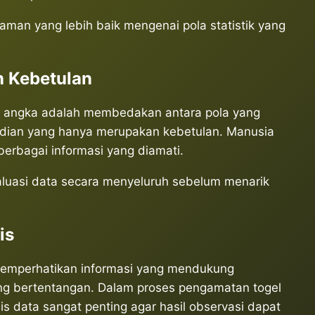
an yang lebih baik mengenai pola statistik yang
n Kebetulan
is angka adalah membedakan antara pola yang
jadian yang hanya merupakan kebetulan. Manusia
erbagai informasi yang diamati.
valuasi data secara menyeluruh sebelum menarik
is
memperhatikan informasi yang mendukung
ng bertentangan. Dalam proses pengamatan togel
is data sangat penting agar hasil observasi dapat