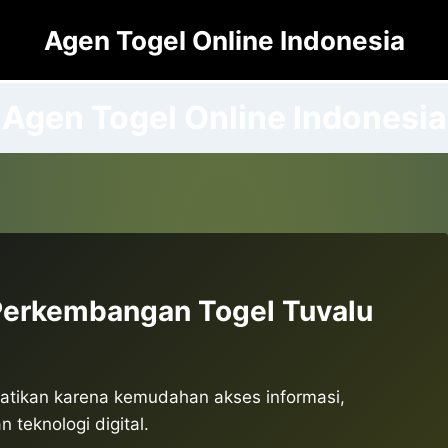
Agen Togel Online Indonesia
Agen Togel Online Indonesia
Perkembangan Togel Tuvalu
atikan karena kemudahan akses informasi,
 teknologi digital.