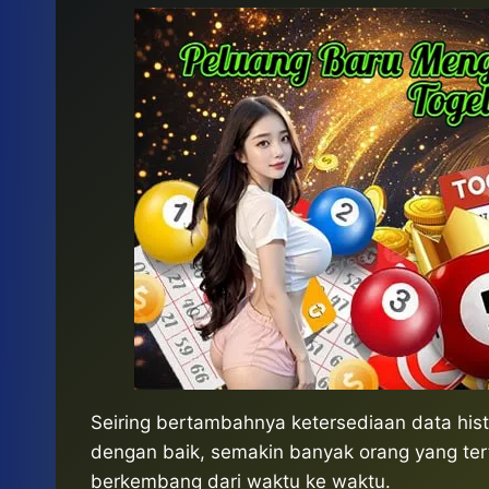
Seiring bertambahnya ketersediaan data his
dengan baik, semakin banyak orang yang ter
berkembang dari waktu ke waktu.